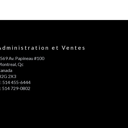
Administration et Ventes
569 Av. Papineau #100
ontreal, Qc
Canada
H2G 2X3
: 514 455-6444
: 514 729-0802